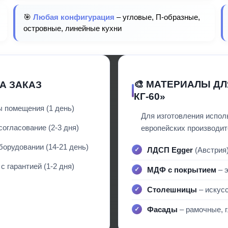
🎯
Любая конфигурация
– угловые, П-образные,
островные, линейные кухни
🎨 МАТЕРИАЛЫ ДЛ
А ЗАКАЗ
КГ-60»
 помещения (1 день)
Для изготовления испол
огласование (2-3 дня)
европейских производит
борудовании (14-21 день)
ЛДСП Egger
(Австрия)
 гарантией (1-2 дня)
МДФ с покрытием
– э
Столешницы
– искусс
Фасады
– рамочные, г