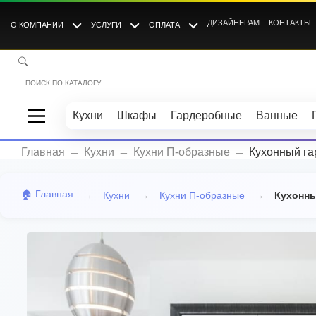
ДИЗАЙНЕРАМ
КОНТАКТЫ
О КОМПАНИИ
УСЛУГИ
ОПЛАТА
Кухни
Шкафы
Гардеробные
Ванные
_
_
_
Главная
Кухни
Кухни П-образные
Кухонный га
🏠 Главная
Кухни
Кухни П-образные
Кухонны
→
→
→