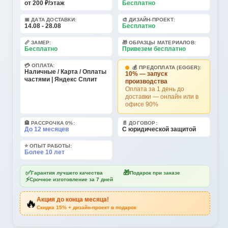
от 200 ₽/этаж
Бесплатно
📅 ДАТА ДОСТАВКИ:
🎨 ДИЗАЙН-ПРОЕКТ:
14.08 - 28.08
Бесплатно
📏 ЗАМЕР:
🎁 ОБРАЗЦЫ МАТЕРИАЛОВ:
Бесплатно
Привезем бесплатно
💳 ОПЛАТА:
💰 ПРЕДОПЛАТА (EGGER):
Наличные / Карта / Оплаты
10% — запуск
частями | Яндекс Сплит
производства
Оплата за 1 день до
доставки — онлайн или в
офисе 90%
🏦 РАССРОЧКА 0%:
📄 ДОГОВОР:
До 12 месяцев
С юридической защитой
⭐ ОПЫТ РАБОТЫ:
Более 10 лет
✅
🎁
Гарантия лучшего качества
Подарок при заказе
⚡
Срочное изготовление за 7 дней
Акция до конца месяца!
🔥
Скидка 15% + дизайн-проект в подарок