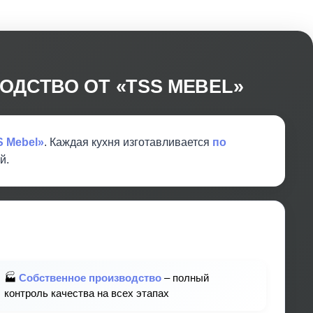
ОДСТВО ОТ «TSS MEBEL»
 Mebel»
. Каждая кухня изготавливается
по
й.
🏭
Собственное производство
– полный
контроль качества на всех этапах