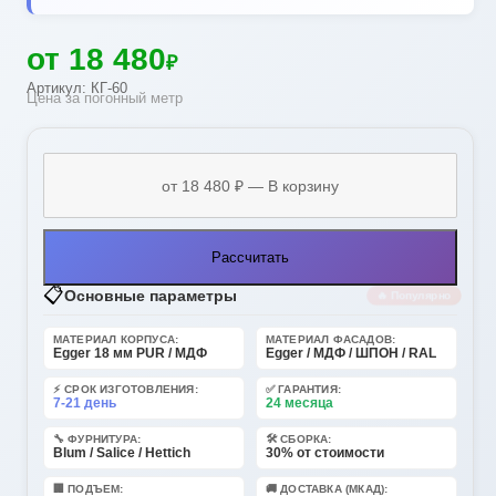
от 18 480
₽
Артикул: КГ-60
Цена за погонный метр
Рассчитать
📋
Основные параметры
🔥 Популярно
МАТЕРИАЛ КОРПУСА:
МАТЕРИАЛ ФАСАДОВ:
Egger 18 мм PUR / МДФ
Egger / МДФ / ШПОН / RAL
⚡ СРОК ИЗГОТОВЛЕНИЯ:
✅ ГАРАНТИЯ:
7-21 день
24 месяца
🔧 ФУРНИТУРА:
🛠️ СБОРКА:
Blum / Salice / Hettich
30% от стоимости
🏢 ПОДЪЕМ:
🚚 ДОСТАВКА (МКАД):