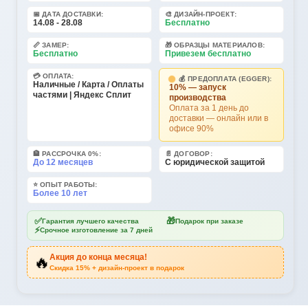
📅 ДАТА ДОСТАВКИ:
🎨 ДИЗАЙН-ПРОЕКТ:
14.08 - 28.08
Бесплатно
📏 ЗАМЕР:
🎁 ОБРАЗЦЫ МАТЕРИАЛОВ:
Бесплатно
Привезем бесплатно
💳 ОПЛАТА:
💰 ПРЕДОПЛАТА (EGGER):
Наличные / Карта / Оплаты
10% — запуск
частями | Яндекс Сплит
производства
Оплата за 1 день до
доставки — онлайн или в
офисе 90%
🏦 РАССРОЧКА 0%:
📄 ДОГОВОР:
До 12 месяцев
С юридической защитой
⭐ ОПЫТ РАБОТЫ:
Более 10 лет
✅
🎁
Гарантия лучшего качества
Подарок при заказе
⚡
Срочное изготовление за 7 дней
Акция до конца месяца!
🔥
Скидка 15% + дизайн-проект в подарок