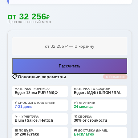
от 32 256
₽
Цена за погонный метр
Рассчитать
📋
Основные параметры
🔥 Популярно
МАТЕРИАЛ КОРПУСА:
МАТЕРИАЛ ФАСАДОВ:
Egger 18 мм PUR / МДФ
Egger / МДФ / ШПОН / RAL
⚡ СРОК ИЗГОТОВЛЕНИЯ:
✅ ГАРАНТИЯ:
7-21 день
24 месяца
🔧 ФУРНИТУРА:
🛠️ СБОРКА:
Blum / Salice / Hettich
30% от стоимости
🏢 ПОДЪЕМ:
🚚 ДОСТАВКА (МКАД):
от 200 ₽/этаж
Бесплатно