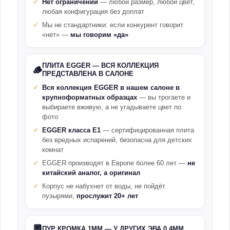
Нет ограничений
— любой размер, любой цвет,
любая конфигурация без доплат
Мы не стандартники: если конкурент говорит
«нет» —
мы говорим «да»
ПЛИТА EGGER — ВСЯ КОЛЛЕКЦИЯ
🪵
ПРЕДСТАВЛЕНА В САЛОНЕ
Вся коллекция EGGER в нашем салоне в
крупноформатных образцах
— вы трогаете и
выбираете вживую, а не угадываете цвет по
фото
EGGER класса E1
— сертифицированная плита
без вредных испарений, безопасна для детских
комнат
EGGER производят в Европе более 60 лет —
не
китайский аналог, а оригинал
Корпус не набухнет от воды, не пойдёт
пузырями,
прослужит 20+ лет
🔲
ПУР КРОМКА 1ММ — У ДРУГИХ ЭВА 0.4ММ