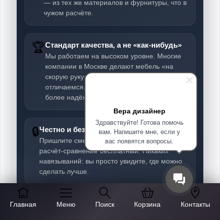
— из тех же материалов и фурнитуры, что в
чужом расчёте.
🏆
Стандарт качества, а не «как-нибудь»
Мы работаем на высоком уровне. Многие
компании в Москве делают мебель «на
скорую руку» — именно этим мы и
отличаемся. За те же деньги вы получите
более надёжное изделие.
Вера дизайнер
Здравствуйте! Готова помочь
🔒
Честно и без обязательств
вам. Напишите мне, если у
вас появятся вопросы.
Пришлите смету со сметой и чертёж —
расчёт-сравнение бесплатный. Никаких
навязываний: вы просто увидите, где можно
сделать лучше.
Главная
Меню
Поиск
Корзина
Контакты
📎 Что прислать:
смету (расчёт)
,
эскиз /
чертёж
и, по возможности, спецификацию