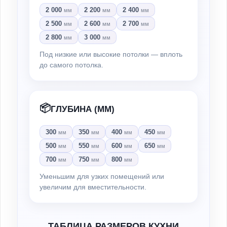
2 000
2 200
2 400
мм
мм
мм
2 500
2 600
2 700
мм
мм
мм
2 800
3 000
мм
мм
Под низкие или высокие потолки — вплоть
до самого потолка.
📦
ГЛУБИНА (ММ)
300
350
400
450
мм
мм
мм
мм
500
550
600
650
мм
мм
мм
мм
700
750
800
мм
мм
мм
Уменьшим для узких помещений или
увеличим для вместительности.
ТАБЛИЦА РАЗМЕРОВ КУХНИ