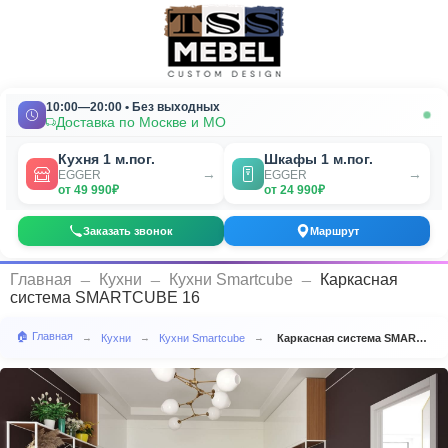
10:00—20:00 • Без выходных
Доставка по Москве и МО
Кухня 1 м.пог.
Шкафы 1 м.пог.
→
→
EGGER
EGGER
от 49 990₽
от 24 990₽
Заказать звонок
Маршрут
_
_
_
Главная
Кухни
Кухни Smartcube
Каркасная
система SMARTCUBE 16
🏠 Главная
Кухни
Кухни Smartcube
Каркасная система SMARTCUBE 16
→
→
→