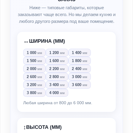
Ниже — типовые габариты, которые
заказывают чаще всего. Но мы делаем кухню и
любого другого размера под ваше помещение.
↔️
ШИРИНА (ММ)
1 000
1 200
1 400
мм
мм
мм
1 500
1 600
1 800
мм
мм
мм
2 000
2 200
2 400
мм
мм
мм
2 600
2 800
3 000
мм
мм
мм
3 200
3 400
3 600
мм
мм
мм
3 800
4 000
мм
мм
Любая ширина от 800 до 6 000 мм.
↕️
ВЫСОТА (ММ)