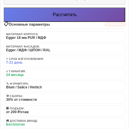
Рассчитать
📋
Основные параметры
🔥 Популярно
МАТЕРИАЛ КОРПУСА:
Egger 18 мм PUR / МДФ
МАТЕРИАЛ ФАСАДОВ:
Egger / МДФ / ШПОН / RAL
⚡ СРОК ИЗГОТОВЛЕНИЯ:
7-21 день
✅ ГАРАНТИЯ:
24 месяца
🔧 ФУРНИТУРА:
Blum / Salice / Hettich
🛠️ СБОРКА:
30% от стоимости
🏢 ПОДЪЕМ:
от 200 ₽/этаж
🚚 ДОСТАВКА (МКАД):
Бесплатно