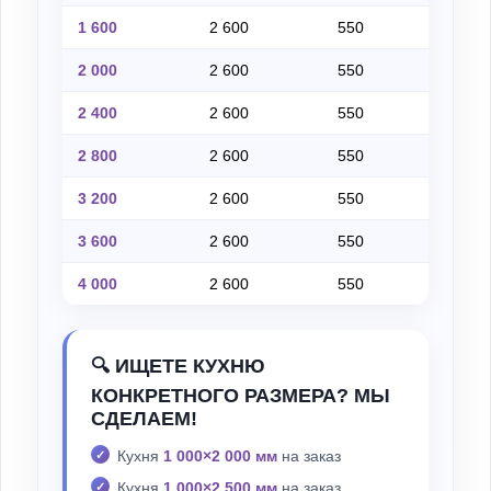
1 600
2 600
550
на
2 000
2 600
550
на
2 400
2 600
550
на
2 800
2 600
550
на
3 200
2 600
550
на
3 600
2 600
550
на
4 000
2 600
550
на
🔍 ИЩЕТЕ КУХНЮ
КОНКРЕТНОГО РАЗМЕРА? МЫ
СДЕЛАЕМ!
Кухня
1 000×2 000 мм
на заказ
Кухня
1 000×2 500 мм
на заказ