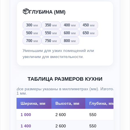
📦
ГЛУБИНА (ММ)
300
350
400
450
мм
мм
мм
мм
500
550
600
650
мм
мм
мм
мм
700
750
800
мм
мм
мм
Уменьшим для узких помещений или
увеличим для вместительности.
ТАБЛИЦА РАЗМЕРОВ КУХНИ
Все размеры указаны в миллиметрах (мм). Изготовление н
1 мм.
Ширина, мм
Высота, мм
Глубина, мм
Из
1 000
2 600
550
на
1 400
2 600
550
на