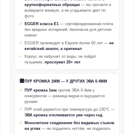
крупноформатных образцах
— вы трогаете и
выбираете вживую, а не угадываете цвет по
фото
EGGER класса E1
— сертифицированная плита
без вредных испарений, безопасна для детских
комнат
EGGER производят в Европе более 60 лет —
не
китайский аналог, а оригинал
Корпус не набухнет от воды, не пойдёт
пузырями,
прослужит 20+ лет
🔲
ПУР КРОМКА 1ММ — У ДРУГИХ ЭВА 0.4ММ
ПУР кромка 1мм
против ЭВА 0.4мм у
конкурентов — разница видна и ощущается
руками
ПУР клей держится при температуре до 130°С —
ЭВА кромка отклеивается уже через год
Монолитное соединение без видимых стыков
на углах
— не подцепить ногтём, не подрезать