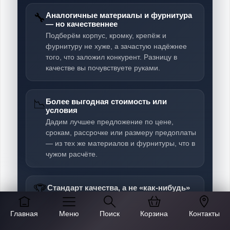
🔧
Аналогичные материалы и фурнитура
— но качественнее
Подберём корпус, кромку, крепёж и
фурнитуру не хуже, а зачастую надёжнее
того, что заложил конкурент. Разницу в
качестве вы почувствуете руками.
📉
Более выгодная стоимость или
условия
Дадим лучшее предложение по цене,
срокам, рассрочке или размеру предоплаты
— из тех же материалов и фурнитуры, что в
чужом расчёте.
🏆
Стандарт качества, а не «как-нибудь»
Мы работаем на высоком уровне. Многие
компании в Москве делают мебель «на
Главная
Меню
Поиск
Корзина
Контакты
скорую руку» — именно этим мы и