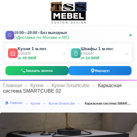
10:00—20:00 • Без выходных
Доставка по Москве и МО
Кухня 1 м.пог.
Шкафы 1 м.пог.
→
→
EGGER
EGGER
от 49 990₽
от 24 990₽
Заказать звонок
Маршрут
_
_
_
Главная
Кухни
Кухни Smartcube
Каркасная
система SMARTCUBE 02
🏠 Главная
Кухни
Кухни Smartcube
Каркасная система SMARTCUBE 02
→
→
→