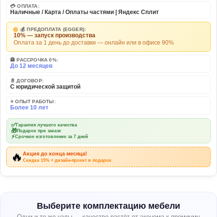
💳 ОПЛАТА:
Наличные / Карта / Оплаты частями | Яндекс Сплит
💰 ПРЕДОПЛАТА (EGGER):
10% — запуск производства
Оплата за 1 день до доставки — онлайн или в офисе 90%
🏦 РАССРОЧКА 0%:
До 12 месяцев
📄 ДОГОВОР:
С юридической защитой
⭐ ОПЫТ РАБОТЫ:
Более 10 лет
✅
Гарантия лучшего качества
🎁
Подарок при заказе
⚡
Срочное изготовление за 7 дней
🔥
Акция до конца месяца!
Скидка 15% + дизайн-проект в подарок
Выберите комплектацию мебели
Одни и те же узлы — качество растёт от эконома к премиуму