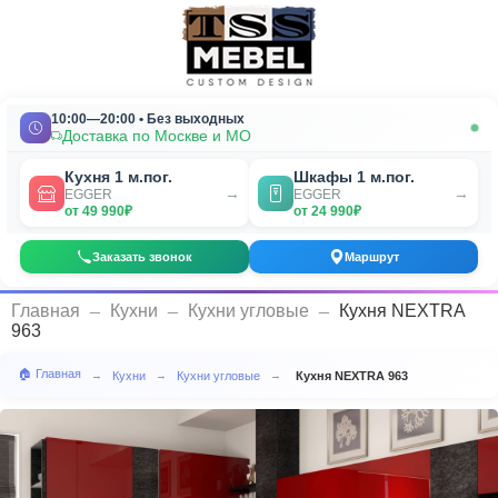
10:00—20:00 • Без выходных
Доставка по Москве и МО
Кухня 1 м.пог.
Шкафы 1 м.пог.
→
→
EGGER
EGGER
от 49 990₽
от 24 990₽
Заказать звонок
Маршрут
_
_
_
Главная
Кухни
Кухни угловые
Кухня NEXTRA
963
🏠 Главная
Кухни
Кухни угловые
Кухня NEXTRA 963
→
→
→