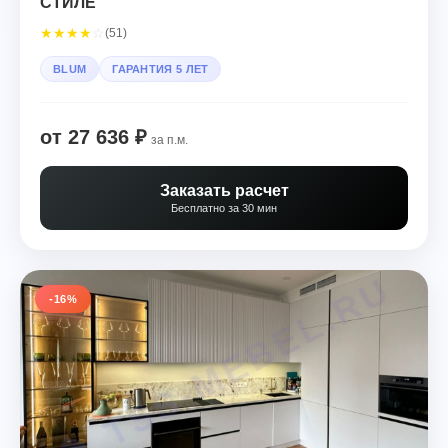
СТИЛЕ
★
★
★
★
☆
(51)
BLUM
ГАРАНТИЯ 5 ЛЕТ
от 27 636 ₽
за п.м.
Заказать расчет
Бесплатно за 30 мин
-16%