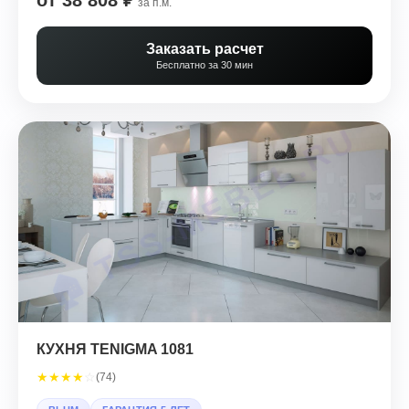
от 38 808 ₽
за п.м.
Заказать расчет
Бесплатно за 30 мин
КУХНЯ TENIGMA 1081
★
★
★
★
☆
(74)