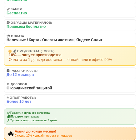
📏 ЗАМЕР:
Бесплатно
🎁 ОБРАЗЦЫ МАТЕРИАЛОВ:
Привезем бесплатно
💳 ОПЛАТА:
Наличные / Карта / Оплаты частями | Яндекс Сплит
💰 ПРЕДОПЛАТА (EGGER):
10% — запуск производства
Оплата за 1 день до доставки — онлайн или в офисе 90%
🏦 РАССРОЧКА 0%:
До 12 месяцев
📄 ДОГОВОР:
С юридической защитой
⭐ ОПЫТ РАБОТЫ:
Более 10 лет
✅
Гарантия лучшего качества
🎁
Подарок при заказе
⚡
Срочное изготовление за 7 дней
🔥
Акция до конца месяца!
Скидка 15% + дизайн-проект в подарок