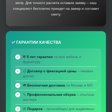
метр. Для точного расчета оставьте заявку – наш
специалист бесплатно приедет на замер и составит
смету.
✅ ГАРАНТИИ КАЧЕСТВА
🛡️
5 лет гарантии
на всю мебель и
фурнитуру
📋
Договор с фиксацией цены
– никаких
доплат
🚚
Бесплатная доставка
по Москве и МО
🔧
Профессиональная сборка
– опытные
мастера
🎁
Подарок
– органайзеры для выдвижных