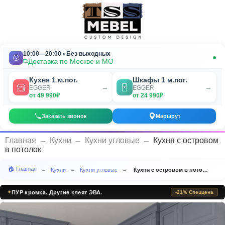
10:00—20:00 • Без выходных
Доставка по Москве и МО
Кухня 1 м.пог.
Шкафы 1 м.пог.
→
→
EGGER
EGGER
от 49 990₽
от 24 990₽
Заказать звонок
Маршрут
_
_
_
Главная
Кухни
Кухни угловые
Кухня с островом
в потолок
🏠 Главная
Кухни
Кухни угловые
Кухня с островом в потолок
→
→
→
✦
ПУР кромка. Другие клеят ЭВА.
-21% Спеццена