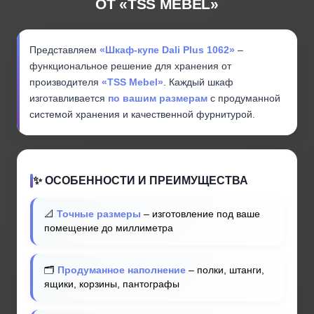
ОТ «TSS MEBEL»
Представляем
«Шкаф-купе Dali Plus 1062»
–
функциональное решение для хранения от
производителя
«TSS Mebel»
. Каждый шкаф
изготавливается
по вашим размерам
с продуманной
системой хранения и качественной фурнитурой.
✨ ОСОБЕННОСТИ И ПРЕИМУЩЕСТВА
📐
Точные размеры
– изготовление под ваше
помещение до миллиметра
🗂️
Продуманное наполнение
– полки, штанги,
ящики, корзины, пантографы