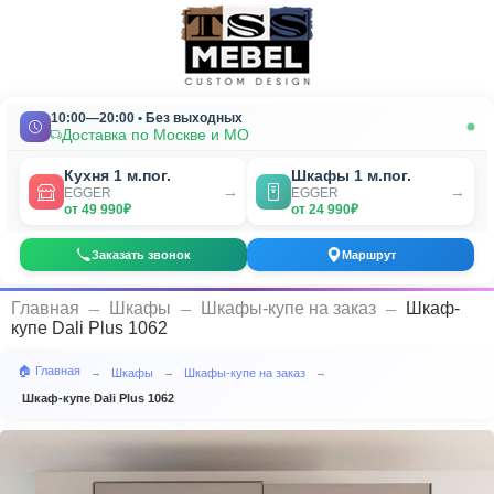
10:00—20:00 • Без выходных
Доставка по Москве и МО
Кухня 1 м.пог.
Шкафы 1 м.пог.
→
→
EGGER
EGGER
от 49 990₽
от 24 990₽
Заказать звонок
Маршрут
_
_
_
Главная
Шкафы
Шкафы-купе на заказ
Шкаф-
купе Dali Plus 1062
🏠 Главная
Шкафы
Шкафы-купе на заказ
→
→
→
Шкаф-купе Dali Plus 1062