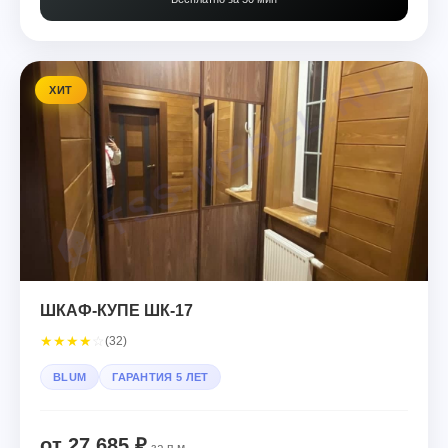
ХИТ
ШКАФ-КУПЕ ШК-17
★
★
★
★
☆
(32)
BLUM
ГАРАНТИЯ 5 ЛЕТ
от 27 685 ₽
за п.м.