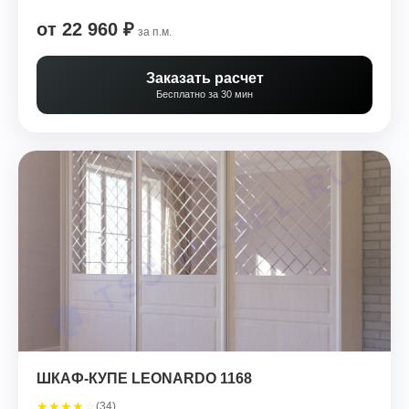
от 22 960 ₽
за п.м.
Заказать расчет
Бесплатно за 30 мин
ШКАФ-КУПЕ LEONARDO 1168
★
★
★
★
☆
(34)