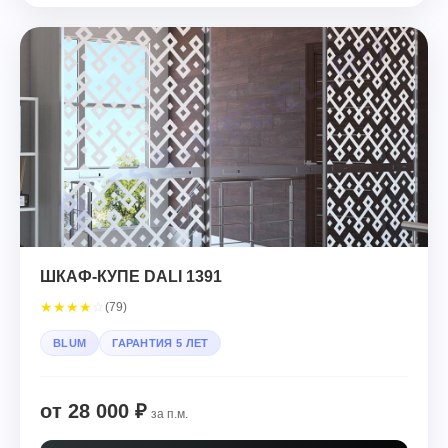
ШКАФ-КУПЕ DALI 1391
★
★
★
★
☆
(79)
BLUM
ГАРАНТИЯ 5 ЛЕТ
от 28 000 ₽
за п.м.